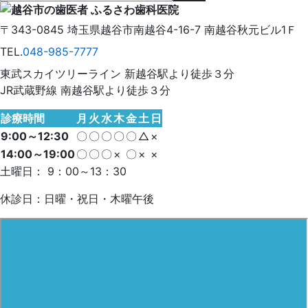
〒343-0845
埼玉県
越谷市
南越谷4-16-7
南越谷秋元ビル1Ｆ
TEL.
048-985-7777
東武スカイツリーライン 新越谷駅より徒歩３分
JR武蔵野線 南越谷駅より徒歩３分
診療時間
月
火
水
木
金
土
日
9:00～12:30
〇
〇
〇
〇
〇
△
×
14:00～19:00
〇
〇
〇
×
〇
×
×
土曜日： 9：00～13：30
休診日：日曜・祝日・木曜午後