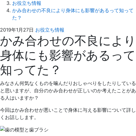
お役立ち情報
かみ合わせの不良により身体にも影響があるって知って
た？
2023
ふ
2019年1月27日
お役立ち情報
かみ合わせの不良により
年
る
6
さ
身体にも影響があるって
月
わ
13
歯
知ってた？
日
科
医
院
みなさん何気なくものを噛んだりおしゃべりをしたりしている
と思いますが、自分のかみ合わせが正しいのか考えたことがあ
る人はいますか？
今回はかみ合わせが悪いことで身体に与える影響について詳し
くお話しします。