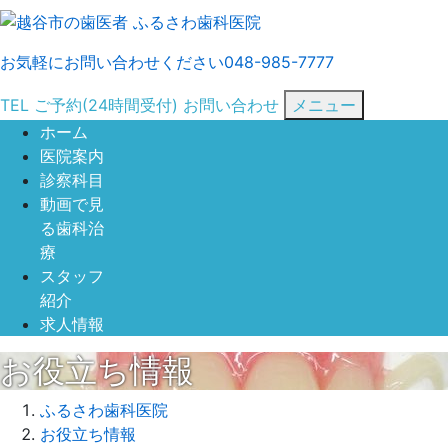
お気軽にお問い合わせください
048-985-7777
TEL
ご予約
(24時間受付)
お問い合わせ
メニュー
ホーム
医院案内
診察科目
動画で見
る歯科治
療
スタッフ
紹介
求人情報
お役立ち情報
ふるさわ歯科医院
お役立ち情報