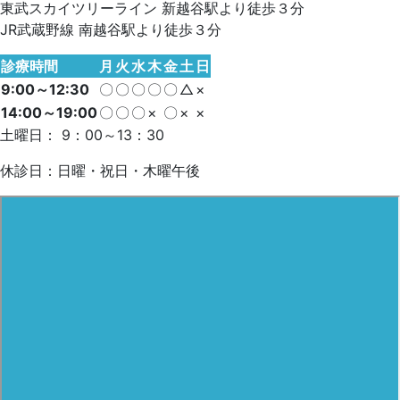
東武スカイツリーライン 新越谷駅より徒歩３分
JR武蔵野線 南越谷駅より徒歩３分
診療時間
月
火
水
木
金
土
日
9:00～12:30
〇
〇
〇
〇
〇
△
×
14:00～19:00
〇
〇
〇
×
〇
×
×
土曜日： 9：00～13：30
休診日：日曜・祝日・木曜午後