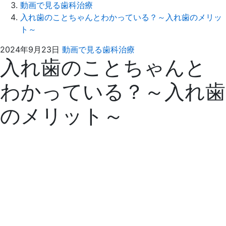
動画で見る歯科治療
入れ歯のことちゃんとわかっている？～入れ歯のメリッ
ト～
2024
ふ
2024年9月23日
動画で見る歯科治療
入れ歯のことちゃんと
年
る
9
さ
わかっている？～入れ歯
月
わ
23
歯
のメリット～
日
科
医
院