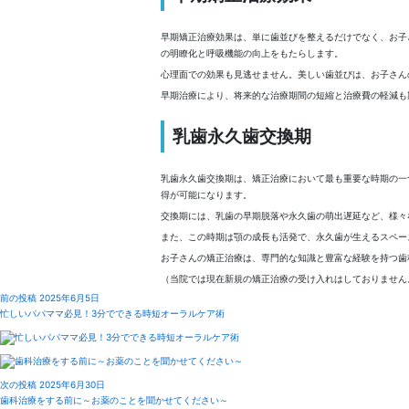
早期矯正治療効果は、単に歯並びを整えるだけでなく、お子
の明瞭化と呼吸機能の向上をもたらします。
心理面での効果も見逃せません。美しい歯並びは、お子さん
早期治療により、将来的な治療期間の短縮と治療費の軽減も
乳歯永久歯交換期
乳歯永久歯交換期は、矯正治療において最も重要な時期の一
得が可能になります。
交換期には、乳歯の早期脱落や永久歯の萌出遅延など、様々
また、この時期は顎の成長も活発で、永久歯が生えるスペー
お子さんの矯正治療は、専門的な知識と豊富な経験を持つ歯
（当院では現在新規の矯正治療の受け入れはしておりません
前の投稿
2025年6月5日
忙しいパパママ必見！3分でできる時短オーラルケア術
次の投稿
2025年6月30日
歯科治療をする前に～お薬のことを聞かせてください～