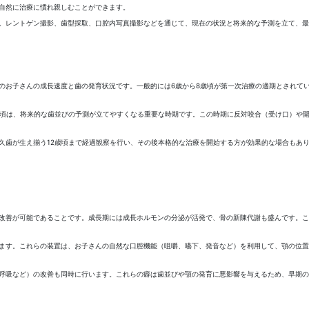
自然に治療に慣れ親しむことができます。
。レントゲン撮影、歯型採取、口腔内写真撮影などを通じて、現在の状況と将来的な予測を立て、最
のお子さんの成長速度と歯の発育状況です。一般的には6歳から8歳頃が第一次治療の適期とされて
歳頃は、将来的な歯並びの予測が立てやすくなる重要な時期です。この時期に反対咬合（受け口）や
久歯が生え揃う12歳頃まで経過観察を行い、その後本格的な治療を開始する方が効果的な場合もあ
改善が可能であることです。成長期には成長ホルモンの分泌が活発で、骨の新陳代謝も盛んです。こ
ます。これらの装置は、お子さんの自然な口腔機能（咀嚼、嚥下、発音など）を利用して、顎の位置
呼吸など）の改善も同時に行います。これらの癖は歯並びや顎の発育に悪影響を与えるため、早期の