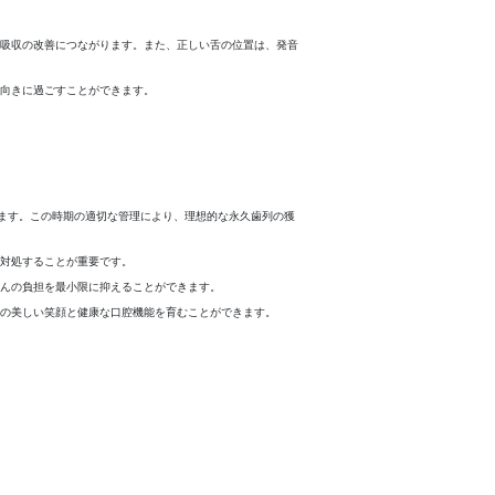
吸収の改善につながります。また、正しい舌の位置は、発音
向きに過ごすことができます。
します。この時期の適切な管理により、理想的な永久歯列の獲
対処することが重要です。
んの負担を最小限に抑えることができます。
の美しい笑顔と健康な口腔機能を育むことができます。