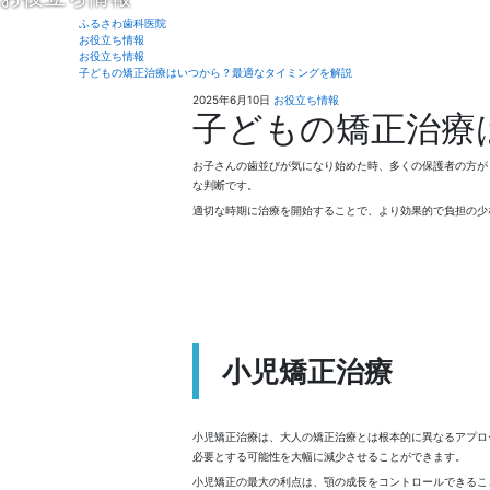
ふるさわ歯科医院
お役立ち情報
お役立ち情報
子どもの矯正治療はいつから？最適なタイミングを解説
2
ふ
2025年6月10日
お役立ち情報
子どもの矯正治療
0
る
2
さ
5
わ
年
歯
お子さんの歯並びが気になり始めた時、多くの保護者の方が
6
科
な判断です。
月
医
適切な時期に治療を開始することで、より効果的で負担の少
5
院
日
小児矯正治療
小児矯正治療は、大人の矯正治療とは根本的に異なるアプロ
必要とする可能性を大幅に減少させることができます。
小児矯正の最大の利点は、顎の成長をコントロールできるこ