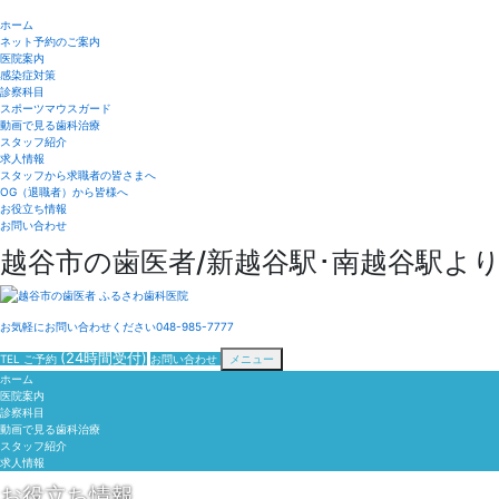
ホーム
ネット予約のご案内
医院案内
感染症対策
診察科目
スポーツマウスガード
動画で見る歯科治療
スタッフ紹介
求人情報
スタッフから求職者の皆さまへ
OG（退職者）から皆様へ
お役立ち情報
お問い合わせ
越谷市の歯医者/新越谷駅･南越谷駅より
お気軽にお問い合わせください
048-985-7777
(24時間受付)
TEL
ご予約
お問い合わせ
メニュー
ホーム
医院案内
診察科目
動画で見る歯科治療
スタッフ紹介
求人情報
お役立ち情報