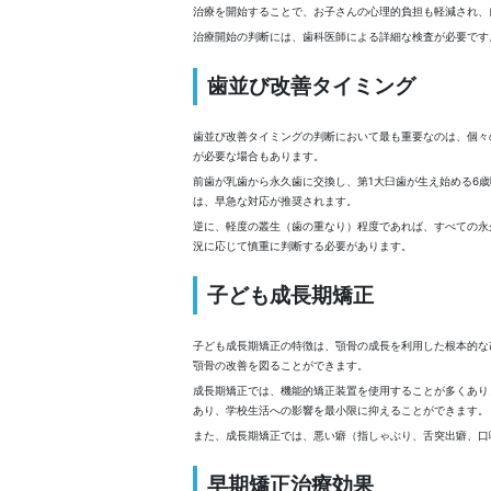
治療を開始することで、お子さんの心理的負担も軽減され、
治療開始の判断には、歯科医師による詳細な検査が必要です
歯並び改善タイミング
歯並び改善タイミングの判断において最も重要なのは、個々
が必要な場合もあります。
前歯が乳歯から永久歯に交換し、第1大臼歯が生え始める6
は、早急な対応が推奨されます。
逆に、軽度の叢生（歯の重なり）程度であれば、すべての永
況に応じて慎重に判断する必要があります。
子ども成長期矯正
子ども成長期矯正の特徴は、顎骨の成長を利用した根本的な
顎骨の改善を図ることができます。
成長期矯正では、機能的矯正装置を使用することが多くあり
あり、学校生活への影響を最小限に抑えることができます。
また、成長期矯正では、悪い癖（指しゃぶり、舌突出癖、口
早期矯正治療効果