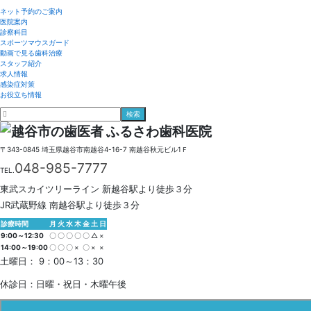
ネット予約のご案内
医院案内
診察科目
スポーツマウスガード
動画で見る歯科治療
スタッフ紹介
求人情報
感染症対策
お役立ち情報
〒343-0845
埼玉県
越谷市
南越谷4-16-7
南越谷秋元ビル1Ｆ
048-985-7777
TEL.
東武スカイツリーライン 新越谷駅より徒歩３分
JR武蔵野線 南越谷駅より徒歩３分
診療時間
月
火
水
木
金
土
日
9:00～12:30
〇
〇
〇
〇
〇
△
×
14:00～19:00
〇
〇
〇
×
〇
×
×
土曜日： 9：00～13：30
休診日：日曜・祝日・木曜午後