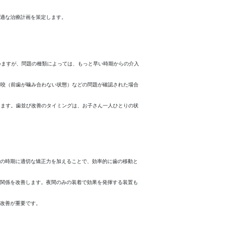
適な治療計画を策定します。
いますが、問題の種類によっては、もっと早い時期からの介入
開咬（前歯が噛み合わない状態）などの問題が確認された場合
ります。歯並び改善のタイミングは、お子さん一人ひとりの状
の時期に適切な矯正力を加えることで、効率的に歯の移動と
関係を改善します。夜間のみの装着で効果を発揮する装置も
改善が重要です。