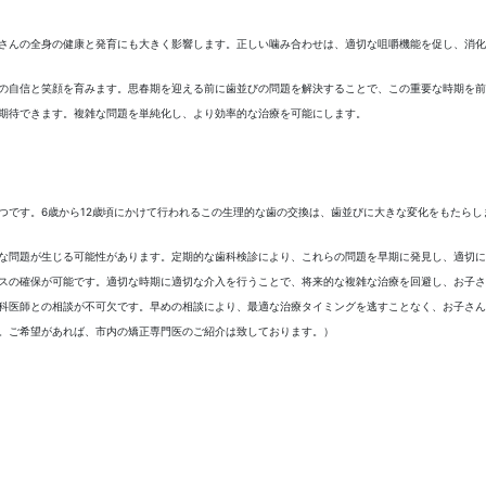
さんの全身の健康と発育にも大きく影響します。正しい噛み合わせは、適切な咀嚼機能を促し、消化
の自信と笑顔を育みます。思春期を迎える前に歯並びの問題を解決することで、この重要な時期を前
期待できます。複雑な問題を単純化し、より効率的な治療を可能にします。
つです。6歳から12歳頃にかけて行われるこの生理的な歯の交換は、歯並びに大きな変化をもたら
な問題が生じる可能性があります。定期的な歯科検診により、これらの問題を早期に発見し、適切に
スの確保が可能です。適切な時期に適切な介入を行うことで、将来的な複雑な治療を回避し、お子さ
科医師との相談が不可欠です。早めの相談により、最適な治療タイミングを逃すことなく、お子さん
。ご希望があれば、市内の矯正専門医のご紹介は致しております。）