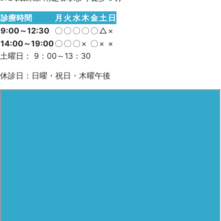
診療時間
月
火
水
木
金
土
日
9:00～12:30
〇
〇
〇
〇
〇
△
×
14:00～19:00
〇
〇
〇
×
〇
×
×
土曜日： 9：00～13：30
休診日：日曜・祝日・木曜午後