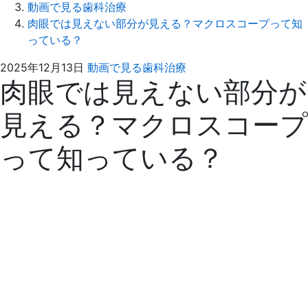
動画で見る歯科治療
肉眼では見えない部分が見える？マクロスコープって知
っている？
2026
ふ
2025年12月13日
動画で見る歯科治療
肉眼では見えない部分が
年
る
1
さ
見える？マクロスコープ
月
わ
23
歯
って知っている？
日
科
医
院