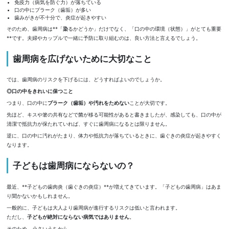
免疫力（病気を防ぐ力）が落ちている
口の中にプラーク（歯垢）が多い
歯みがきが不十分で、炎症が起きやすい
そのため、歯周病は**「
染
るかどうか」だけでなく、「口の中の環境（状態）」がとても重要
**です。夫婦やカップルで一緒に予防に取り組むのは、良い方法と言えるでしょう。
歯周病を広げないために大切なこと
では、歯周病のリスクを下げるには、どうすればよいのでしょうか。
◎
口の中をきれいに保つこと
つまり、口の中に
プラーク（歯垢）や汚れをためない
ことが大切です。
先ほど、キスや箸の共有などで菌が移る可能性があると書きましたが、感染しても、口の中が
清潔で抵抗力が保たれていれば、すぐに歯周病になるとは限りません。
逆に、口の中に汚れがたまり、体力や抵抗力が落ちているときに、歯ぐきの炎症が起きやすく
なります。
子どもは歯周病にならないの？
最近、**子どもの歯肉炎（歯ぐきの炎症）**が増えてきています。「子どもの歯周病」はあま
り聞かないかもしれません。
一般的に、子どもは大人より歯周病が進行するリスクは低いと言われます。
ただし、
子どもが絶対にならない病気ではありません
。
そのため、小さいうちから、