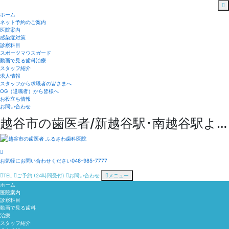
ホーム
ネット予約のご案内
医院案内
感染症対策
診察科目
スポーツマウスガード
動画で見る歯科治療
スタッフ紹介
求人情報
スタッフから求職者の皆さまへ
OG（退職者）から皆様へ
お役立ち情報
お問い合わせ
越谷市の歯医者/新越谷駅･南越谷駅より徒歩3分
お気軽にお問い合わせください
048-985-7777
TEL
ご予約
(24時間受付)
お問い合わせ
メニュー
ホーム
医院案内
診察科目
動画で見る歯科
治療
スタッフ紹介