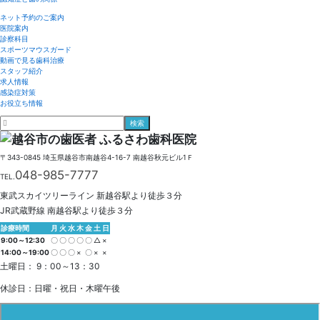
ネット予約のご案内
医院案内
診察科目
スポーツマウスガード
動画で見る歯科治療
スタッフ紹介
求人情報
感染症対策
お役立ち情報
〒343-0845
埼玉県
越谷市
南越谷4-16-7
南越谷秋元ビル1Ｆ
048-985-7777
TEL.
東武スカイツリーライン 新越谷駅より徒歩３分
JR武蔵野線 南越谷駅より徒歩３分
診療時間
月
火
水
木
金
土
日
9:00～12:30
〇
〇
〇
〇
〇
△
×
14:00～19:00
〇
〇
〇
×
〇
×
×
土曜日： 9：00～13：30
休診日：日曜・祝日・木曜午後