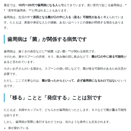
最近では、
10
代〜
20
代で歯周病になる人
も増えてきています。若い世代で起こる歯周病は、*
*「若年性歯周炎」**と呼ばれることもあります。
歯周病は、生活の中で
原因となる菌が口の中に入る（染る）可能性がある
と考えられていま
す。たとえば、家族や身近な人との接触、あるいはペットとの接触が関係する場合もありま
す。
歯周病は「菌」が関係する病気です
歯周病は、歯ぐきの炎症などに**細菌（ばい菌）**が関わる病気です。
そのため、箸やスプーンの共有、キス、飲み物の回し飲みなどで、
菌が口の中に移る可能性
が
あると言われています。
小さいお子さんがいる場合も、スプーンの使い回しなどで、菌が移る可能性があるため注意が
必要です。
ただし、ここで大事なのは、
菌が染ったからといって、必ず歯周病になるわけではない
という
点です。
「移る」ことと「発症する」ことは別です
たとえば、夫婦やカップルで、どちらかが歯周病だったとします。キスなどで菌が
染
る可能性
はあります。
しかし、歯周病が実際に進行するかどうかは、次のような条件にも左右されます。
体が疲れている