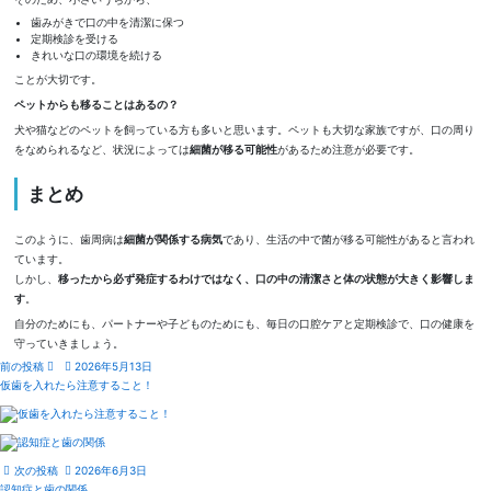
歯みがきで口の中を清潔に保つ
定期検診を受ける
きれいな口の環境を続ける
ことが大切です。
ペットからも移ることはあるの？
犬や猫などのペットを飼っている方も多いと思います。ペットも大切な家族ですが、口の周り
をなめられるなど、状況によっては
細菌が移る可能性
があるため注意が必要です。
まとめ
このように、歯周病は
細菌が関係する病気
であり、生活の中で菌が移る可能性があると言われ
ています。
しかし、
移ったから必ず発症するわけではなく、口の中の清潔さと体の状態が大きく影響しま
す
。
自分のためにも、パートナーや子どものためにも、毎日の口腔ケアと定期検診で、口の健康を
守っていきましょう。
前の投稿
2026年5月13日
仮歯を入れたら注意すること！
次の投稿
2026年6月3日
認知症と歯の関係