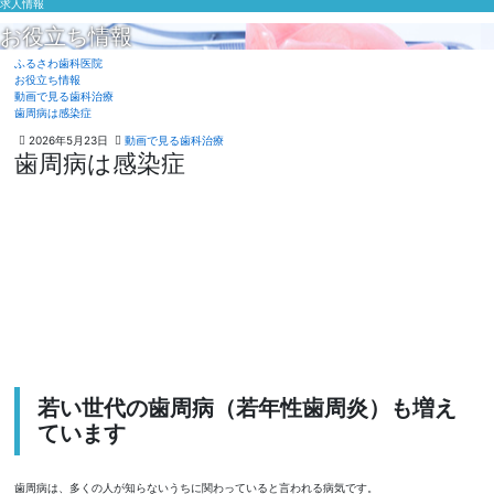
求人情報
お役立ち情報
ふるさわ歯科医院
お役立ち情報
動画で見る歯科治療
歯周病は感染症
2
ふ
2026年5月23日
動画で見る歯科治療
歯周病は感染症
0
る
2
さ
6
わ
年
歯
5
科
月
医
2
院
4
日
若い世代の歯周病（若年性歯周炎）も増え
ています
歯周病は、多くの人が知らないうちに関わっていると言われる病気です。