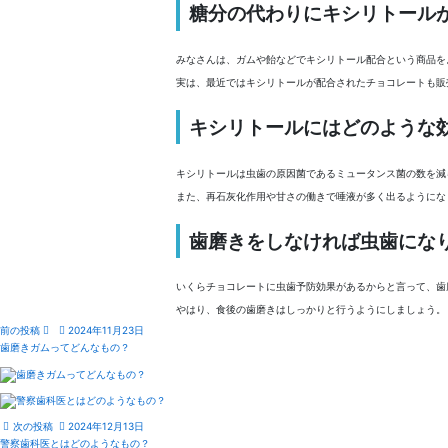
糖分の代わりにキシリトール
みなさんは、ガムや飴などでキシリトール配合という商品を
実は、最近ではキシリトールが配合されたチョコレートも販
キシリトールにはどのような
キシリトールは虫歯の原因菌であるミュータンス菌の数を減
また、再石灰化作用や甘さの働きで唾液が多く出るようにな
歯磨きをしなければ虫歯にな
いくらチョコレートに虫歯予防効果があるからと言って、歯
やはり、食後の歯磨きはしっかりと行うようにしましょう。
前の投稿
2024年11月23日
歯磨きガムってどんなもの？
次の投稿
2024年12月13日
警察歯科医とはどのようなもの？