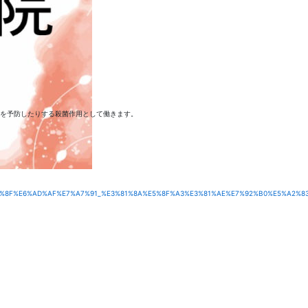
を予防したりする殺菌作用として働きます。
3%82%8F%E6%AD%AF%E7%A7%91_%E3%81%8A%E5%8F%A3%E3%81%AE%E7%92%B0%E5%A2%