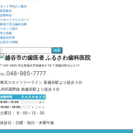
ネット予約のご案内
医院案内
診察科目
スポーツマウスガード
動画で見る歯科治療
スタッフ紹介
求人情報
感染症対策
お役立ち情報
〒343-0845
埼玉県
越谷市
南越谷4-16-7
南越谷秋元ビル1Ｆ
048-985-7777
TEL.
東武スカイツリーライン 新越谷駅より徒歩３分
JR武蔵野線 南越谷駅より徒歩３分
診療時間
月
火
水
木
金
土
日
9:00～12:30
〇
〇
〇
〇
〇
△
×
14:00～19:00
〇
〇
〇
×
〇
×
×
土曜日： 9：00～13：30
休診日：日曜・祝日・木曜午後