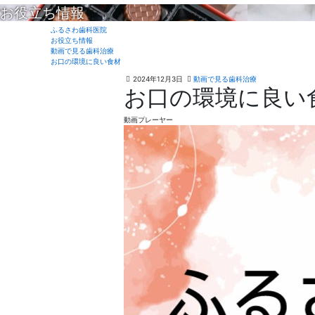
お役立ち情報
ふるさわ歯科医院
お役立ち情報
動画で見る歯科治療
お口の環境に良い食材
2
ふ
2024年12月3日
動画で見る歯科治療
お口の環境に良い
0
る
2
さ
4
わ
動画プレーヤー
年
歯
1
科
2
医
月
院
2
3
日