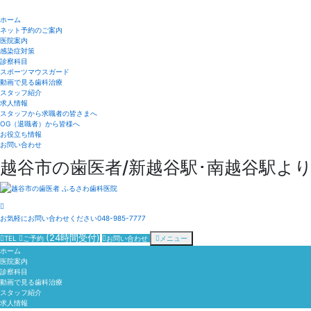
ホーム
ネット予約のご案内
医院案内
感染症対策
診察科目
スポーツマウスガード
動画で見る歯科治療
スタッフ紹介
求人情報
スタッフから求職者の皆さまへ
OG（退職者）から皆様へ
お役立ち情報
お問い合わせ
越谷市の歯医者/新越谷駅･南越谷駅より
お気軽にお問い合わせください
048-985-7777
(24時間受付)
TEL
ご予約
お問い合わせ
メニュー
ホーム
医院案内
診察科目
動画で見る歯科治療
スタッフ紹介
求人情報