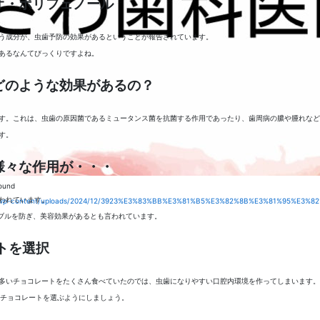
オ・ポリフェノール
う成分が、虫歯予防の効果があるということが報告されています。
あるなんてびっくりですよね。
どのような効果があるの？
す。これは、虫歯の原因菌であるミュータンス菌を抗菌する作用であったり、歯周病の膿や腫れなど
す。
様々な作用が・・・
found
われています。
wp-content/uploads/2024/12/3923%E3%83%BB%E3%81%B5%E3%82%8B%E3%81%95%E
ラブルを防ぎ、美容効果があるとも言われています。
トを選択
多いチョコレートをたくさん食べていたのでは、虫歯になりやすい口腔内環境を作ってしまいます。
のチョコレートを選ぶようにしましょう。