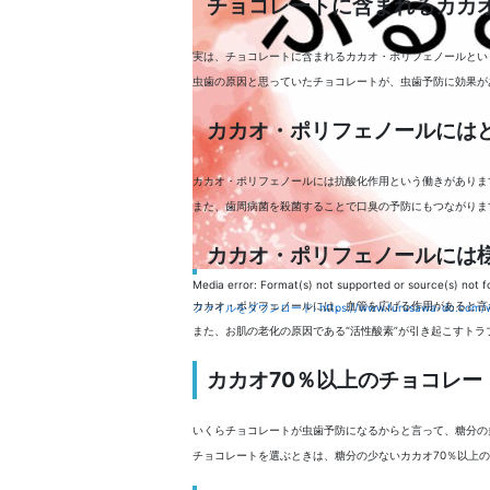
チョコレートに含まれるカカ
実は、チョコレートに含まれるカカオ・ポリフェノールとい
虫歯の原因と思っていたチョコレートが、虫歯予防に効果が
カカオ・ポリフェノールには
カカオ・ポリフェノールには抗酸化作用という働きがありま
また、歯周病菌を殺菌することで口臭の予防にもつながりま
カカオ・ポリフェノールには
Media error: Format(s) not supported or source(s) not 
カカオ・ポリフェノールには、血管を広げる作用があると言
ファイルをダウンロード: https://www.furusawa-dc.com/
また、お肌の老化の原因である“活性酸素”が引き起こすト
00:00
カカオ70％以上のチョコレー
ボリューム調節には上下矢印キーを使ってください。
いくらチョコレートが虫歯予防になるからと言って、糖分の
チョコレートを選ぶときは、糖分の少ないカカオ70％以上